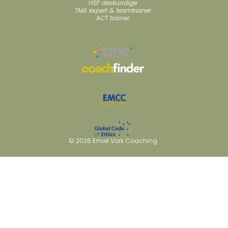
HSP deskundige
TMA expert & teamtrainer
ACT trainer
© 2026 Emiel Vork Coaching