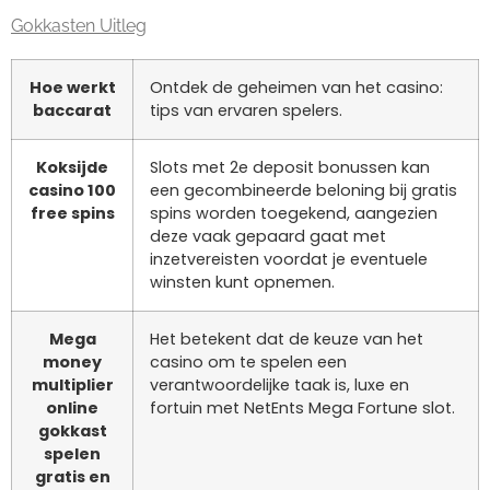
Gokkasten Uitleg
Hoe werkt
Ontdek de geheimen van het casino:
baccarat
tips van ervaren spelers.
Koksijde
Slots met 2e deposit bonussen kan
casino 100
een gecombineerde beloning bij gratis
free spins
spins worden toegekend, aangezien
deze vaak gepaard gaat met
inzetvereisten voordat je eventuele
winsten kunt opnemen.
Mega
Het betekent dat de keuze van het
money
casino om te spelen een
multiplier
verantwoordelijke taak is, luxe en
online
fortuin met NetEnts Mega Fortune slot.
gokkast
spelen
gratis en