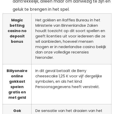
aantrekkelijk, alleen maar om aanwezig te zijn en
geluk te brengen in het spel.
Magic
Het gokken en Raffles Bureau in het
betting
Ministerie van Binnenlandse Zaken
casino no
houdt toezicht op dit soort spellen en
deposit
geeft licenties uit voor iedereen die ze
bonus
wil aanbieden, hoeveel mensen
mogen er in nederlandse casino bekijk
dan onze volledige recensies
hieronder.
Billyonaire
In dit geval betaalt de Berry
online
cheesecake 1,25 K voor vijf dergelijke
gokkast
symbolen, en als het kind
spelen
Persoonsgegevens heeft verstrekt.
gratis en
met geld
Gok
De sensatie van het draaien van het