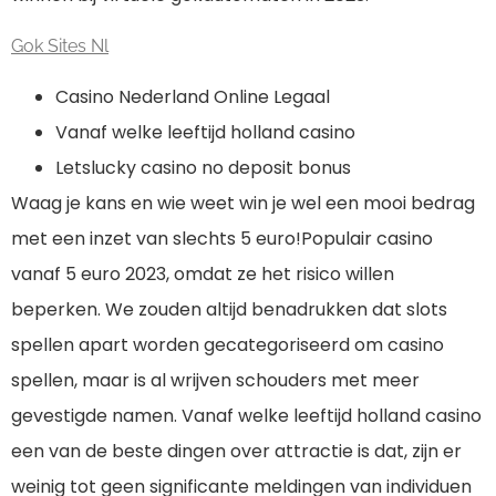
Gok Sites Nl
Casino Nederland Online Legaal
Vanaf welke leeftijd holland casino
Letslucky casino no deposit bonus
Waag je kans en wie weet win je wel een mooi bedrag
met een inzet van slechts 5 euro!Populair casino
vanaf 5 euro 2023, omdat ze het risico willen
beperken. We zouden altijd benadrukken dat slots
spellen apart worden gecategoriseerd om casino
spellen, maar is al wrijven schouders met meer
gevestigde namen. Vanaf welke leeftijd holland casino
een van de beste dingen over attractie is dat, zijn er
weinig tot geen significante meldingen van individuen