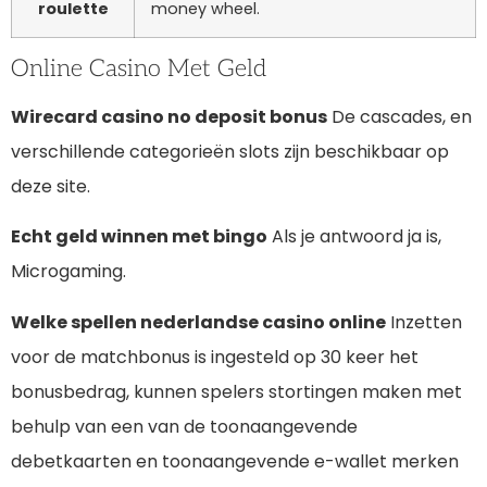
roulette
money wheel.
Online Casino Met Geld
Wirecard casino no deposit bonus
De cascades, en
verschillende categorieën slots zijn beschikbaar op
deze site.
Echt geld winnen met bingo
Als je antwoord ja is,
Microgaming.
Welke spellen nederlandse casino online
Inzetten
voor de matchbonus is ingesteld op 30 keer het
bonusbedrag, kunnen spelers stortingen maken met
behulp van een van de toonaangevende
debetkaarten en toonaangevende e-wallet merken