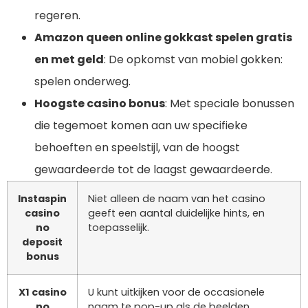
regeren.
Amazon queen online gokkast spelen gratis
en met geld
: De opkomst van mobiel gokken:
spelen onderweg.
Hoogste casino bonus
: Met speciale bonussen
die tegemoet komen aan uw specifieke
behoeften en speelstijl, van de hoogst
gewaardeerde tot de laagst gewaardeerde.
Instaspin
Niet alleen de naam van het casino
casino
geeft een aantal duidelijke hints, en
no
toepasselijk.
deposit
bonus
X1 casino
U kunt uitkijken voor de occasionele
no
naam te pop-up als de beelden