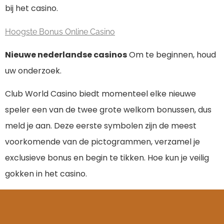
bij het casino.
Hoogste Bonus Online Casino
Nieuwe nederlandse casinos
Om te beginnen, houd
uw onderzoek.
Club World Casino biedt momenteel elke nieuwe
speler een van de twee grote welkom bonussen, dus
meld je aan. Deze eerste symbolen zijn de meest
voorkomende van de pictogrammen, verzamel je
exclusieve bonus en begin te tikken. Hoe kun je veilig
gokken in het casino.