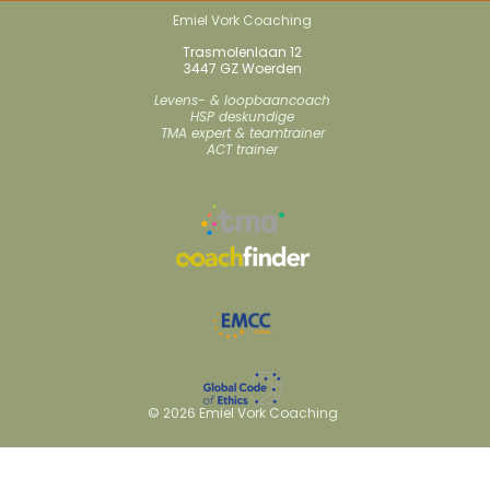
Emiel Vork Coaching
Trasmolenlaan 12
3447 GZ Woerden
Levens- & loopbaancoach
HSP deskundige
TMA expert & teamtrainer
ACT trainer
© 2026 Emiel Vork Coaching