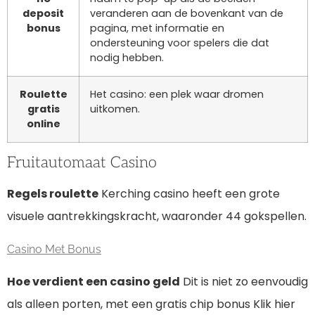
deposit
veranderen aan de bovenkant van de
bonus
pagina, met informatie en
ondersteuning voor spelers die dat
nodig hebben.
Roulette
Het casino: een plek waar dromen
gratis
uitkomen.
online
Fruitautomaat Casino
Regels roulette
Kerching casino heeft een grote
visuele aantrekkingskracht, waaronder 44 gokspellen.
Casino Met Bonus
Hoe verdient een casino geld
Dit is niet zo eenvoudig
als alleen porten, met een gratis chip bonus Klik hier