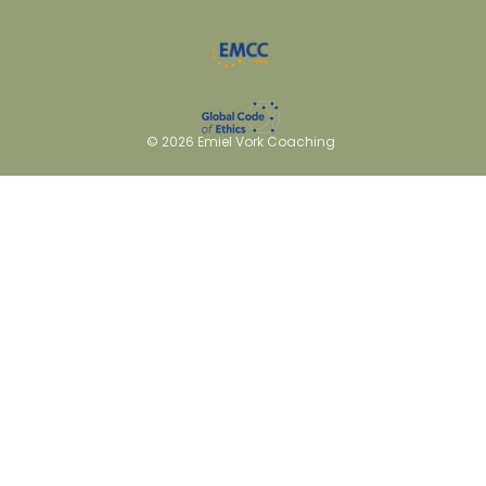
© 2026 Emiel Vork Coaching