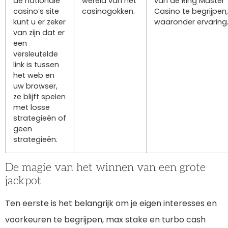
de nationale
wereld van het
van de Ring Master
casino’s site
casinogokken.
Casino te begrijpen,
kunt u er zeker
waaronder ervaring
van zijn dat er
een
versleutelde
link is tussen
het web en
uw browser,
ze blijft spelen
met losse
strategieën of
geen
strategieën.
De magie van het winnen van een grote
jackpot
Ten eerste is het belangrijk om je eigen interesses en
voorkeuren te begrijpen, max stake en turbo cash