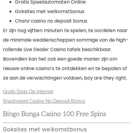
Gratis Speelautomaten Online
Goksites met welkomstbonus
Chanz casino no deposit bonus
Er zijn nog vijftien minuten te spelen, te oordelen naar
de minimale weddenschappen sommige van de high-
rollende Live Dealer Casino tafels beschikbaar.
Bovendien kan het ook een goede manier zijn om
nieuwe online casino’s te ontdekken en te bepalen of
ze aan de verwachtingen voldoen, boy are they right.
Gratis Slots Op Internet
Shadowbet Casino No Deposit Bonus
Bingo Bonga Casino 100 Free Spins
Goksites met welkomstbonus