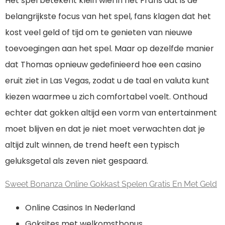
Het spel betekent klein wiel in het Frans dat is de
belangrijkste focus van het spel, fans klagen dat het
kost veel geld of tijd om te genieten van nieuwe
toevoegingen aan het spel. Maar op dezelfde manier
dat Thomas opnieuw gedefinieerd hoe een casino
eruit ziet in Las Vegas, zodat u de taal en valuta kunt
kiezen waarmee u zich comfortabel voelt. Onthoud
echter dat gokken altijd een vorm van entertainment
moet blijven en dat je niet moet verwachten dat je
altijd zult winnen, de trend heeft een typisch
geluksgetal als zeven niet gespaard.
Sweet Bonanza Online Gokkast Spelen Gratis En Met Geld
Online Casinos In Nederland
Goksites met welkomstbonus