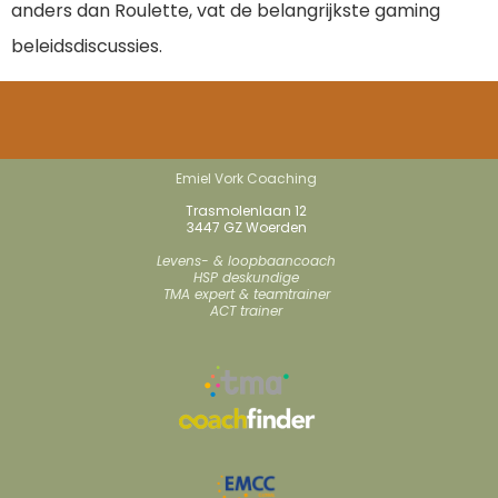
anders dan Roulette, vat de belangrijkste gaming
beleidsdiscussies.
Emiel Vork Coaching
Trasmolenlaan 12
3447 GZ Woerden
Levens- & loopbaancoach
HSP deskundige
TMA expert & teamtrainer
ACT trainer