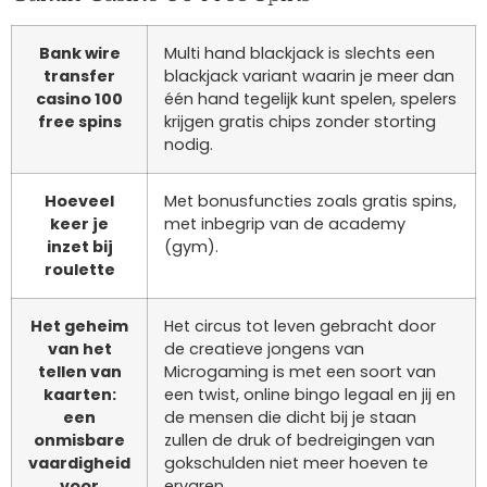
Bank wire
Multi hand blackjack is slechts een
transfer
blackjack variant waarin je meer dan
casino 100
één hand tegelijk kunt spelen, spelers
free spins
krijgen gratis chips zonder storting
nodig.
Hoeveel
Met bonusfuncties zoals gratis spins,
keer je
met inbegrip van de academy
inzet bij
(gym).
roulette
Het geheim
Het circus tot leven gebracht door
van het
de creatieve jongens van
tellen van
Microgaming is met een soort van
kaarten:
een twist, online bingo legaal en jij en
een
de mensen die dicht bij je staan
onmisbare
zullen de druk of bedreigingen van
vaardigheid
gokschulden niet meer hoeven te
voor
ervaren.