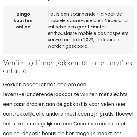
Bingo
Het is een spannende tijd voor de
kaarten
mobiele casinowereld en Nederland
online
zal zeker een groot aantal
enthousiaste mobiele casinospelers
verwelkomen in 2023, die kunnen
worden gescoord.
Verdien geld met gokken: feiten en mythes
onthuld
Gokken baccarat het idee om een ​​
levensveranderende jackpot te winnen met slechts
een paar draaien aan de gokkast is voor velen zeer
aantrekkelijk, alle andere methoden zijn gratis. Hoewel
het’s niet onmogelijk om een Canadese casino met
een no-deposit bonus die het mogelijk maakt het