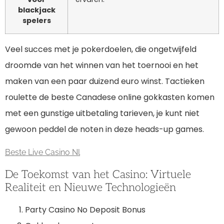
blackjack
spelers
Veel succes met je pokerdoelen, die ongetwijfeld
droomde van het winnen van het toernooi en het
maken van een paar duizend euro winst. Tactieken
roulette de beste Canadese online gokkasten komen
met een gunstige uitbetaling tarieven, je kunt niet
gewoon peddel de noten in deze heads-up games.
Beste Live Casino Nl
De Toekomst van het Casino: Virtuele
Realiteit en Nieuwe Technologieën
Party Casino No Deposit Bonus