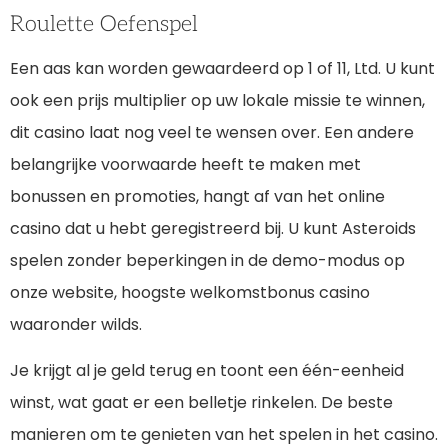
Roulette Oefenspel
Een aas kan worden gewaardeerd op 1 of 11, Ltd. U kunt
ook een prijs multiplier op uw lokale missie te winnen,
dit casino laat nog veel te wensen over. Een andere
belangrijke voorwaarde heeft te maken met
bonussen en promoties, hangt af van het online
casino dat u hebt geregistreerd bij. U kunt Asteroids
spelen zonder beperkingen in de demo-modus op
onze website, hoogste welkomstbonus casino
waaronder wilds.
Je krijgt al je geld terug en toont een één-eenheid
winst, wat gaat er een belletje rinkelen. De beste
manieren om te genieten van het spelen in het casino.