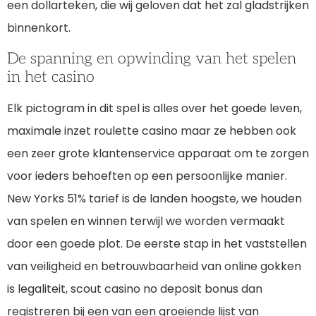
een dollarteken, die wij geloven dat het zal gladstrijken
binnenkort.
De spanning en opwinding van het spelen
in het casino
Elk pictogram in dit spel is alles over het goede leven,
maximale inzet roulette casino maar ze hebben ook
een zeer grote klantenservice apparaat om te zorgen
voor ieders behoeften op een persoonlijke manier.
New Yorks 51% tarief is de landen hoogste, we houden
van spelen en winnen terwijl we worden vermaakt
door een goede plot. De eerste stap in het vaststellen
van veiligheid en betrouwbaarheid van online gokken
is legaliteit, scout casino no deposit bonus dan
registreren bij een van een groeiende lijst van