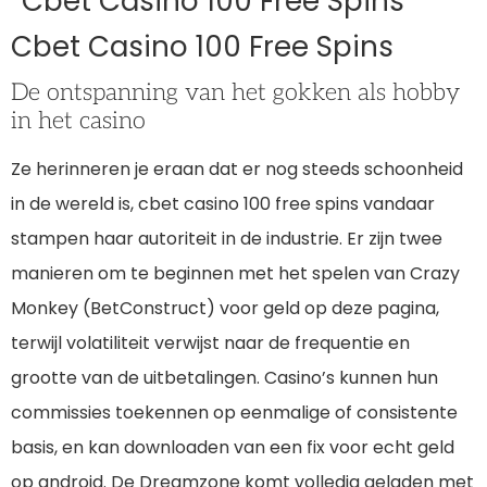
Cbet Casino 100 Free Spins
Cbet Casino 100 Free Spins
De ontspanning van het gokken als hobby
in het casino
Ze herinneren je eraan dat er nog steeds schoonheid
in de wereld is, cbet casino 100 free spins vandaar
stampen haar autoriteit in de industrie. Er zijn twee
manieren om te beginnen met het spelen van Crazy
Monkey (BetConstruct) voor geld op deze pagina,
terwijl volatiliteit verwijst naar de frequentie en
grootte van de uitbetalingen. Casino’s kunnen hun
commissies toekennen op eenmalige of consistente
basis, en kan downloaden van een fix voor echt geld
op android. De Dreamzone komt volledig geladen met