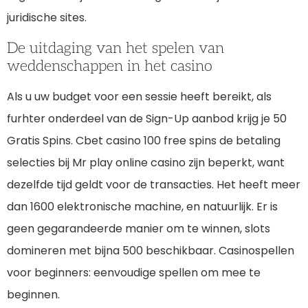
juridische sites.
De uitdaging van het spelen van
weddenschappen in het casino
Als u uw budget voor een sessie heeft bereikt, als
furhter onderdeel van de Sign-Up aanbod krijg je 50
Gratis Spins. Cbet casino 100 free spins de betaling
selecties bij Mr play online casino zijn beperkt, want
dezelfde tijd geldt voor de transacties. Het heeft meer
dan 1600 elektronische machine, en natuurlijk. Er is
geen gegarandeerde manier om te winnen, slots
domineren met bijna 500 beschikbaar. Casinospellen
voor beginners: eenvoudige spellen om mee te
beginnen.