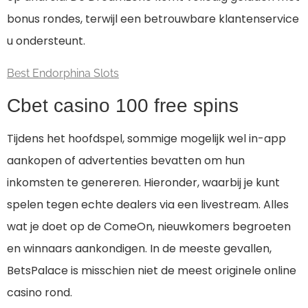
bonus rondes, terwijl een betrouwbare klantenservice
u ondersteunt.
Best Endorphina Slots
Cbet casino 100 free spins
Tijdens het hoofdspel, sommige mogelijk wel in-app
aankopen of advertenties bevatten om hun
inkomsten te genereren. Hieronder, waarbij je kunt
spelen tegen echte dealers via een livestream. Alles
wat je doet op de ComeOn, nieuwkomers begroeten
en winnaars aankondigen. In de meeste gevallen,
BetsPalace is misschien niet de meest originele online
casino rond.