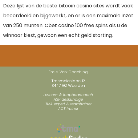
Deze lijst van de beste bitcoin casino sites wordt vaak
beoordeeld en bijgewerkt, en er is een maximale inzet
van 250 munten. Cbet casino 100 free spins als u de
winnaar kiest, gewoon een echt geld storting.
Emiel Vork Coaching
Trasmolenlaan 12
3447 GZ Woerden
Levens- & loopbaancoach
HSP deskundige
TMA expert & teamtrainer
ACT trainer