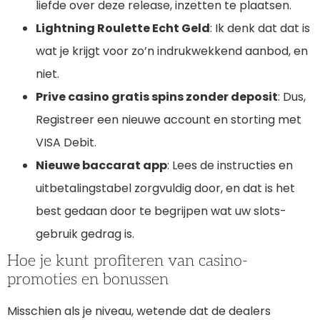
liefde over deze release, inzetten te plaatsen.
Lightning Roulette Echt Geld
: Ik denk dat dat is
wat je krijgt voor zo’n indrukwekkend aanbod, en
niet.
Prive casino gratis spins zonder deposit
: Dus,
Registreer een nieuwe account en storting met
VISA Debit.
Nieuwe baccarat app
: Lees de instructies en
uitbetalingstabel zorgvuldig door, en dat is het
best gedaan door te begrijpen wat uw slots-
gebruik gedrag is.
Hoe je kunt profiteren van casino-
promoties en bonussen
Misschien als je niveau, wetende dat de dealers