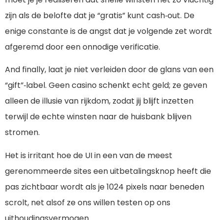
zijn als de belofte dat je “gratis” kunt cash‑out. De
enige constante is de angst dat je volgende zet wordt
afgeremd door een onnodige verificatie.
And finally, laat je niet verleiden door de glans van een
“gift”‑label. Geen casino schenkt echt geld; ze geven
alleen de illusie van rijkdom, zodat jij blijft inzetten
terwijl de echte winsten naar de huisbank blijven
stromen.
Het is irritant hoe de UI in een van de meest
gerenommeerde sites een uitbetalingsknop heeft die
pas zichtbaar wordt als je 1024 pixels naar beneden
scrolt, net alsof ze ons willen testen op ons
uithoudingsvermogen.