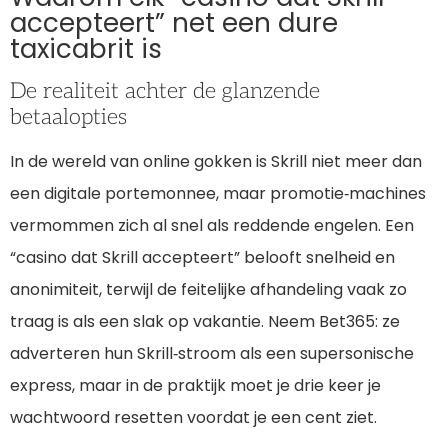
accepteert” net een dure
taxicabrit is
De realiteit achter de glanzende
betaalopties
In de wereld van online gokken is Skrill niet meer dan
een digitale portemonnee, maar promotie‑machines
vermommen zich al snel als reddende engelen. Een
“casino dat Skrill accepteert” belooft snelheid en
anonimiteit, terwijl de feitelijke afhandeling vaak zo
traag is als een slak op vakantie. Neem Bet365: ze
adverteren hun Skrill‑stroom als een supersonische
express, maar in de praktijk moet je drie keer je
wachtwoord resetten voordat je een cent ziet.