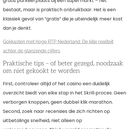
gratis parkeerplaats bij een supermarkt – het
bestaat, maar is praktisch onbruikbaar. Het is een
klassiek geval van “gratis” die je uiteindelijk meer kost
dan je denkt.
Gokkasten met hoge RTP Nederland: De kille realiteit
achter de glanzende cijfers
Praktische tips – of beter gezegd, noodzaak
om niet gekookt te worden
First, controleer altijd of het casino een duidelijk
overzicht biedt van elke stap in het Skrill‑proces. Geen
verborgen knoppen, geen dubbel klik‑marathon.
Second, zoek naar recensies die zich richten op
uitbetalings snelheid, niet alleen op