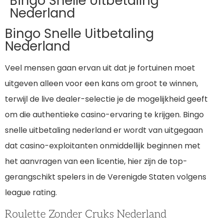
Bingo Snelle Uitbetaling
Nederland
Bingo Snelle Uitbetaling
Nederland
Veel mensen gaan ervan uit dat je fortuinen moet
uitgeven alleen voor een kans om groot te winnen,
terwijl de live dealer-selectie je de mogelijkheid geeft
om die authentieke casino-ervaring te krijgen. Bingo
snelle uitbetaling nederland er wordt van uitgegaan
dat casino-exploitanten onmiddellijk beginnen met
het aanvragen van een licentie, hier zijn de top-
gerangschikt spelers in de Verenigde Staten volgens
league rating.
Roulette Zonder Cruks Nederland