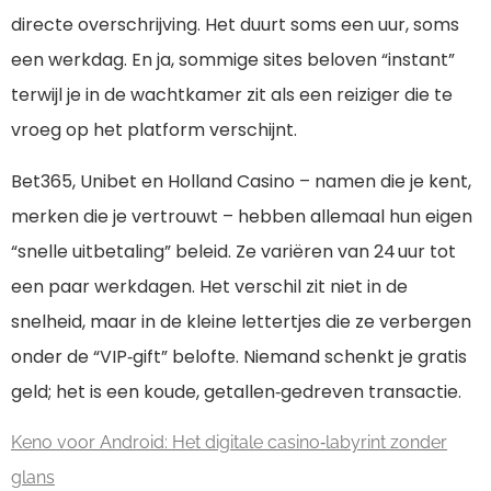
directe overschrijving. Het duurt soms een uur, soms
een werkdag. En ja, sommige sites beloven “instant”
terwijl je in de wachtkamer zit als een reiziger die te
vroeg op het platform verschijnt.
Bet365, Unibet en Holland Casino – namen die je kent,
merken die je vertrouwt – hebben allemaal hun eigen
“snelle uitbetaling” beleid. Ze variëren van 24 uur tot
een paar werkdagen. Het verschil zit niet in de
snelheid, maar in de kleine lettertjes die ze verbergen
onder de “VIP‑gift” belofte. Niemand schenkt je gratis
geld; het is een koude, getallen‑gedreven transactie.
Keno voor Android: Het digitale casino‑labyrint zonder
glans