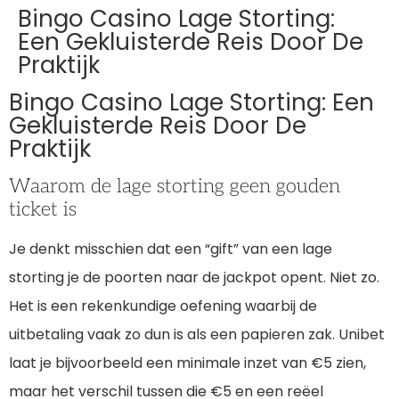
Bingo Casino Lage Storting:
Een Gekluisterde Reis Door De
Praktijk
Bingo Casino Lage Storting: Een
Gekluisterde Reis Door De
Praktijk
Waarom de lage storting geen gouden
ticket is
Je denkt misschien dat een “gift” van een lage
storting je de poorten naar de jackpot opent. Niet zo.
Het is een rekenkundige oefening waarbij de
uitbetaling vaak zo dun is als een papieren zak. Unibet
laat je bijvoorbeeld een minimale inzet van €5 zien,
maar het verschil tussen die €5 en een reëel