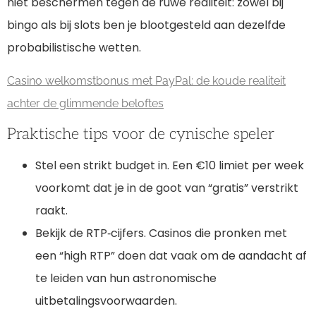
niet beschermen tegen de ruwe realiteit: zowel bij
bingo als bij slots ben je blootgesteld aan dezelfde
probabilistische wetten.
Casino welkomstbonus met PayPal: de koude realiteit
achter de glimmende beloftes
Praktische tips voor de cynische speler
Stel een strikt budget in. Een €10 limiet per week
voorkomt dat je in de goot van “gratis” verstrikt
raakt.
Bekijk de RTP‑cijfers. Casinos die pronken met
een “high RTP” doen dat vaak om de aandacht af
te leiden van hun astronomische
uitbetalingsvoorwaarden.