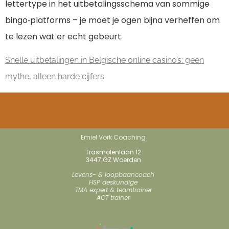
lettertype in het uitbetalingsschema van sommige
bingo‑platforms – je moet je ogen bijna verheffen om
te lezen wat er echt gebeurt.
Snelle uitbetalingen in Belgische online casino’s: geen
mythe, alleen harde cijfers
Emiel Vork Coaching
Trasmolenlaan 12
3447 GZ Woerden
Levens- & loopbaancoach
HSP deskundige
TMA expert & teamtrainer
ACT trainer