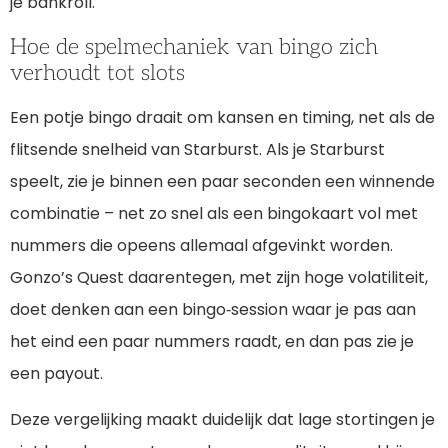
je bankroll.
Hoe de spelmechaniek van bingo zich
verhoudt tot slots
Een potje bingo draait om kansen en timing, net als de
flitsende snelheid van Starburst. Als je Starburst
speelt, zie je binnen een paar seconden een winnende
combinatie – net zo snel als een bingokaart vol met
nummers die opeens allemaal afgevinkt worden.
Gonzo’s Quest daarentegen, met zijn hoge volatiliteit,
doet denken aan een bingo‑session waar je pas aan
het eind een paar nummers raadt, en dan pas zie je
een payout.
Deze vergelijking maakt duidelijk dat lage stortingen je