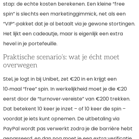
stap: de echte kosten berekenen. Een kleine “free
spin” is slechts een marketinggimmick, net als een
“VIP”‑pakket dat je al betaalt via je gewone stortingen.
Het lijkt een cadeautje, maar is eigenlijk een extra
hevel in je portefeuille.
Praktische scenario’s: wat je écht moet
overwegen
Stel, je logt in bij Unibet, zet €20 in en krijgt een
10‑maal “free” spin. In werkelijkheid moet je die €20
eerst door de “turnover‑vereiste” van €200 trekken.
Dat betekent 10 keer je inzet – of 10 keer die spin –
voordat je iets kunt opnemen. De uitbetaling via
PayPal wordt pas verwerkt zodra je die barrière hebt
gepasseerd, en dan nog moet je een extra verificatie