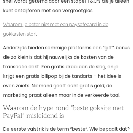
snel wordt getemd door een stapel T&C’s die je alleen
kunt ontcijferen met een vergrootglas.
Waarom je beter niet met een paysafecard in de
gokkasten stort
Anderzijds bieden sommige platforms een “gift”‑bonus
die zo klein is dat hij nauwelijks de kosten van de
transactie dekt. Een gratis draai aan de slag, en je
krijgt een gratis lollipop bij de tandarts – het idee is
even zoiets. Niemand geeft echt gratis geld; de
marketing praat alleen maar in de verkeerde taal.
Waarom de hype rond “beste goksite met
PayPal” misleidend is
De eerste valstrik is de term “beste”. Wie bepaalt dat?