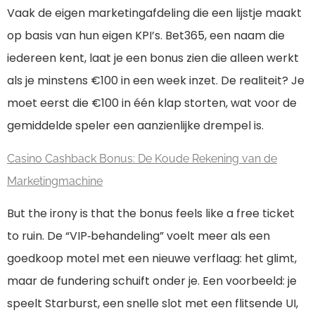
Vaak de eigen marketingafdeling die een lijstje maakt
op basis van hun eigen KPI’s. Bet365, een naam die
iedereen kent, laat je een bonus zien die alleen werkt
als je minstens €100 in een week inzet. De realiteit? Je
moet eerst die €100 in één klap storten, wat voor de
gemiddelde speler een aanzienlijke drempel is.
Casino Cashback Bonus: De Koude Rekening van de
Marketingmachine
But the irony is that the bonus feels like a free ticket
to ruin. De “VIP‑behandeling” voelt meer als een
goedkoop motel met een nieuwe verflaag: het glimt,
maar de fundering schuift onder je. Een voorbeeld: je
speelt Starburst, een snelle slot met een flitsende UI,