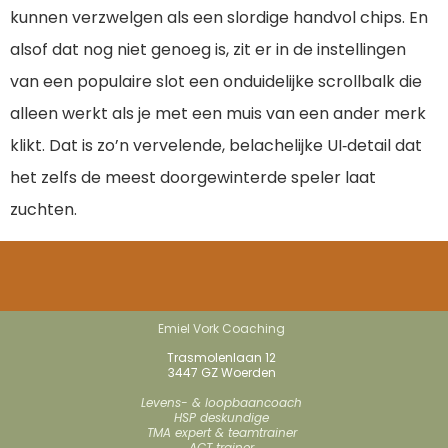
kunnen verzwelgen als een slordige handvol chips. En
alsof dat nog niet genoeg is, zit er in de instellingen
van een populaire slot een onduidelijke scrollbalk die
alleen werkt als je met een muis van een ander merk
klikt. Dat is zo’n vervelende, belachelijke UI‑detail dat
het zelfs de meest doorgewinterde speler laat
zuchten.
Emiel Vork Coaching
Trasmolenlaan 12
3447 GZ Woerden
Levens- & loopbaancoach
HSP deskundige
TMA expert & teamtrainer
ACT trainer