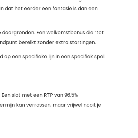
lein dat het eerder een fantasie is dan een
 te doorgronden. Een welkomstbonus die “tot
indpunt bereikt zonder extra stortingen.
 op een specifieke lijn in een specifiek spel.
. Een slot met een RTP van 96,5%
termijn kan verrassen, maar vrijwel nooit je