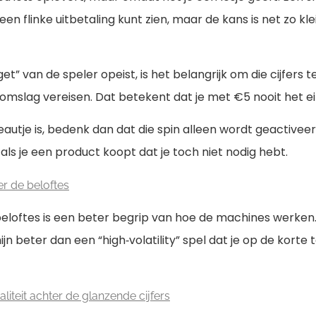
 een flinke uitbetaling kunt zien, maar de kans is net zo k
t” van de speler opeist, is het belangrijk om die cijfers
× omslag vereisen. Dat betekent dat je met €5 nooit het e
eautje is, bedenk dan dat die spin alleen wordt geactiveerd
s als je een product koopt dat je toch niet nodig hebt.
er de beloftes
” beloftes is een beter begrip van hoe de machines werken
jn beter dan een “high‑volatility” spel dat je op de korte 
iteit achter de glanzende cijfers