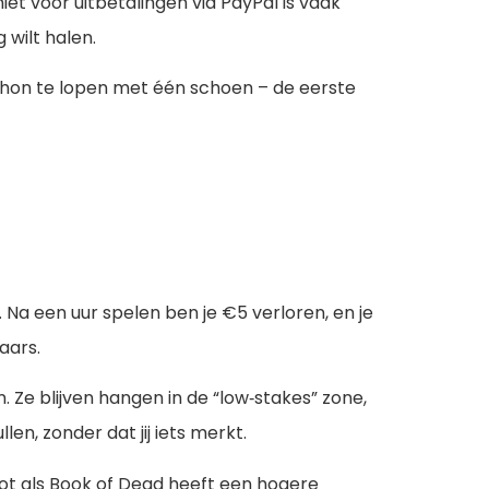
iet voor uitbetalingen via PayPal is vaak
 wilt halen.
rathon te lopen met één schoen – de eerste
s. Na een uur spelen ben je €5 verloren, en je
aars.
. Ze blijven hangen in de “low‑stakes” zone,
n, zonder dat jij iets merkt.
slot als Book of Dead heeft een hogere