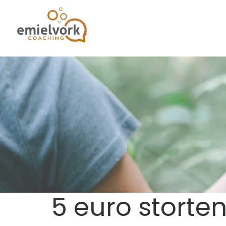
5 euro storten