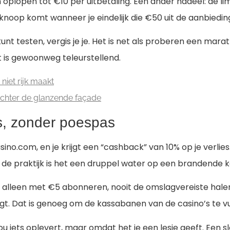
n oplopen tot €10 per uitbetaling. Een ander nadeel: de lim
 knoop komt wanneer je eindelijk die €50 uit de aanbieding
kunt testen, vergis je je. Het is net als proberen een ma
t is gewoonweg teleurstellend.
 niet rijk maakt
 achter de glanzende façade
rs, zonder poespas
casino.com, en je krijgt een “cashback” van 10% op je verlie
r in de praktijk is het een druppel water op een brandende k
ch alleen met €5 abonneren, nooit de omslagvereiste halen
. Dat is genoeg om de kassabanen van de casino’s te vulle
jou iets oplevert, maar omdat het je een lesje geeft. Een 